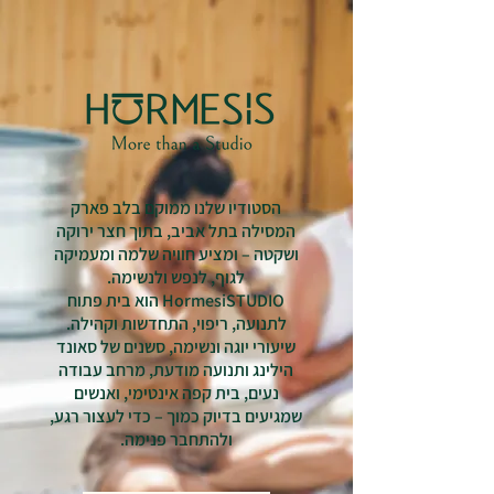
הסטודיו שלנו ממוקם בלב פארק
המסילה בתל אביב, בתוך חצר ירוקה
ושקטה – ומציע חוויה שלמה ומעמיקה
לגוף, לנפש ולנשימה.
HormesiSTUDIO הוא בית פתוח
לתנועה, ריפוי, התחדשות וקהילה.
שיעורי יוגה ונשימה, סשנים של סאונד
הילינג ותנועה מודעת, מרחב עבודה
נעים, בית קפה אינטימי, ואנשים
שמגיעים בדיוק כמוך – כדי לעצור רגע,
ולהתחבר פנימה.