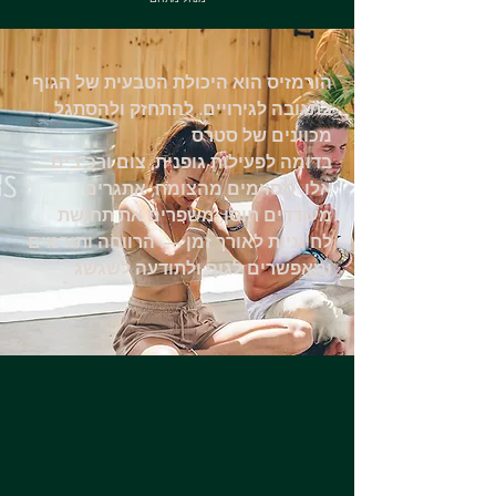
הורמזיס הוא היכולת הטבעית של הגוף
להתחזק ולהסתגל .‎בתגובה לגירויים
מכוונים של סטרס
בדומה לפעילות גופנית, צום ורכיבים
מסוימים מהצומח, אתגרים .‎אלו
מעודדים חוסן, משפרים את תחושת
הרווחה ותורמים .‎לחיוניות לאורך זמן —
ומאפשרים לגוף ולתודעה לשגשג