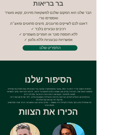
בר בריאות
הבר שלנו הוא המקום שלכם למשקאות מזינים, קקאו מעורר
.‎ואספרסו טרי
✓ רכיבים טבעיים בלבד
✓ ללא תוספת סוכר או חומרים משמרים
✓ אפשרויות טבעוניות וללא גלוטן
התפריט שלנו
הסיפור שלנו
הורמזיס הוקמה על ידי היזם גרי גוזלן, שעבר טרנספורמציה עמוקה בחייו שהובילה אותו למחויבות אמיתית
לרווחה ולבריאות. מתוך ההשראה .‎מהמסע האישי שלו, הוא דמיין מרחב שבו אנשים יכולים להתכנס כדי לרפא,
לצמוח ולהתחבר. מקום שבו רווחה אינה רק תרגול, אלא דרך חיים
.‎בהורמזיס אנו פועלים לקידום הבריאות והרווחה החברתית באמצעות שילוב ייחודי של פרקטיקות ריפוי
עתיקות יחד עם טכניקות מודרניות
מה שהתחיל כחזון הפך במהרה לקהילה חיה ונושמת — מרחב אורגני שבו אותנטיות, חיבור ושינוי מתרחשים
באופן טבעי
הכירו את הצוות