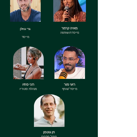
מאיה קרמר
גרי גוזלן
מייסדת-שותפה
מייסד
רועי מור
רוני סתיו
מייסד־שותף
מנהלת סטודיו
חן גוטמן
מנהל מתחם